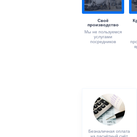
Своё
К
производство
Мы не пользуемся
услугами
посредников
пр
в
Безналичная оплата
на расчётный счёт