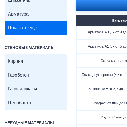
Штакетник
Арматура
Наимено
Показать ещё
Арматура А3 (d= от 8 до 
Арматура А1 (d= от 6 до 
СТЕНОВЫЕ МАТЕРИАЛЫ
Кирпич
Сетка сварная (
Газобетон
Балка двутавровая (h = от 10
Газосиликаты
Катанка (d = от 6,5 до 1
Пеноблоки
Квадрат (от 8мм до 30
Круг (от 16мм до
НЕРУДНЫЕ МАТЕРИАЛЫ