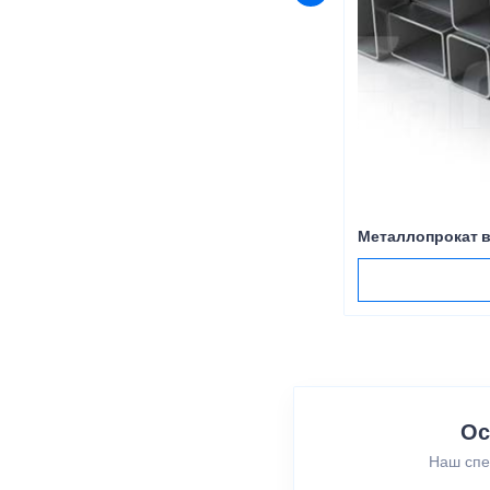
Металлопрокат в
Ос
Наш спе