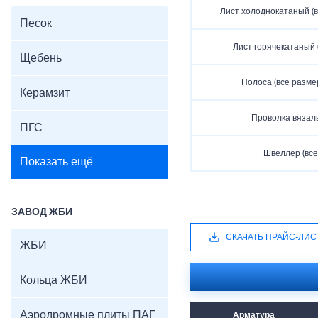
Лист холоднокатаный (
Песок
Лист горячекатаный 
Щебень
Полоса (все разме
Керамзит
Проволка вязаль
ПГС
Швеллер (все
Показать ещё
ЗАВОД ЖБИ
СКАЧАТЬ ПРАЙС-ЛИС
ЖБИ
Кольца ЖБИ
Аэродромные плиты ПАГ
Арматура