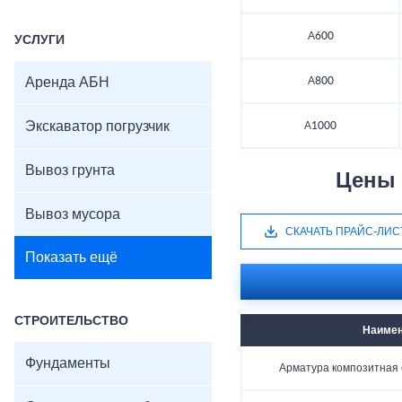
А600
УСЛУГИ
Аренда АБН
А800
Экскаватор погрузчик
А1000
Вывоз грунта
Цены 
Вывоз мусора
СКАЧАТЬ ПРАЙС-ЛИС
Показать ещё
СТРОИТЕЛЬСТВО
Наимен
Фундаменты
Арматура композитная 