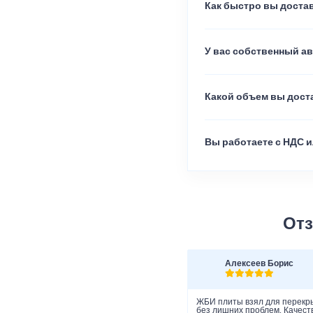
Как быстро вы достав
У вас собственный а
Какой объем вы доста
Вы работаете с НДС и
Отз
Алексеев Борис
ЖБИ плиты взял для перекры
без лишних проблем. Качеств