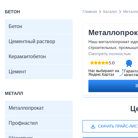
БЕТОН
Главная
Каталог
Металл
Бетон
Металлопрока
Цементный раствор
Наш металлопрокат иде
строительных, промышл
Мы гарантируем надежн
Смотреть полностью
Керамзитобетон
продукции, а также пре
5.0
оперативную доставку. 
стальные балки, армату
Нас выбирают на
Цемент
Гарант
Яндекс.Картах
качеств
изделия, мы готовы пом
реальность. Обращайтес
поможем вам выбрать и
МЕТАЛЛ
металлопрокат!
Ц
Металлопрокат
Профнастил
СКАЧАТЬ ПРАЙС-ЛИС