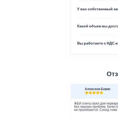
У вас собственный а
Какой объем вы доста
Вы работаете с НДС и
Отз
Алексеев Борис
ЖБИ плиты взял для перекры
без лишних проблем. Качеств
не прогибаются. Сосед тоже 