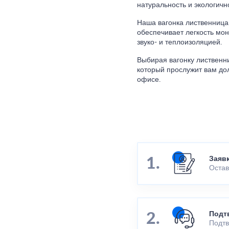
натуральность и экологичн
Наша вагонка лиственница 
обеспечивает легкость мо
звуко- и теплоизоляцией.
Выбирая вагонку лиственн
который прослужит вам до
офисе.
Заяв
Остав
Подт
Подтв