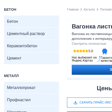
БЕТОН
Главная
Каталог
Пилома
Бетон
Вагонка лис
Цементный раствор
Вагонка из лиственницы 
дополнение к интерьеру
покрытие, которое прос
Смотреть полностью
Керамзитобетон
Благодаря своей натура
5.0
свойствам, лиственница
популярных материалов 
Нас выбирают на
Цемент
Гарант
Яндекс.Картах
качеств
Позвольте вашему дому
нашей вагонкой из лист
МЕТАЛЛ
Цены
Металлопрокат
Профнастил
СКАЧАТЬ ПРАЙС-ЛИС