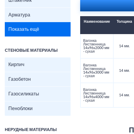
Штакетник
Арматура
Наименование
Толщина
Показать ещё
Вагонка
Лиственница
14 мм.
14x96x2000 мм
СТЕНОВЫЕ МАТЕРИАЛЫ
- сухая
Кирпич
Вагонка
Лиственница
14 мм.
14x96x3000 мм
- сухая
Газобетон
Вагонка
Газосиликаты
Лиственница
14 мм.
14x96x4000 мм
- сухая
Пеноблоки
П
НЕРУДНЫЕ МАТЕРИАЛЫ