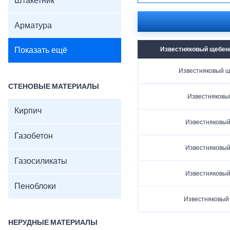
Штакетник
Арматура
Показать ещё
Известняковый щебень
Известняковый ще
СТЕНОВЫЕ МАТЕРИАЛЫ
Известняковы
Кирпич
Известняковый
Газобетон
Известняковый
Газосиликаты
Известняковый
Пеноблоки
Известняковый
НЕРУДНЫЕ МАТЕРИАЛЫ