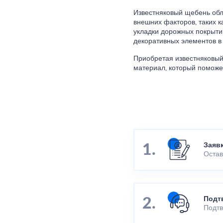
Известняковый щебень обл
внешних факторов, таких к
укладки дорожных покрытий
декоративных элементов в
Приобретая известняковый
материал, который поможе
Заяв
Остав
Подт
Подтв