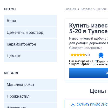
БЕТОН
Главная
Каталог
Щебень
Бетон
Купить изве
5-20 в Туапсе
Цементный раствор
Известняковый щебень 5
для укладки дорожного п
Керамзитобетон
строительства фундаме
Смотреть полностью
многого другого. Приоб
5.0
Цемент
20 у нас, вы можете быт
качестве и надежности.
Нас выбирают на
Гарант
Яндекс.Картах
качеств
приобрести этот отличн
МЕТАЛЛ
Металлопрокат
Цены 
Профнастил
СКАЧАТЬ ПРАЙС-ЛИС