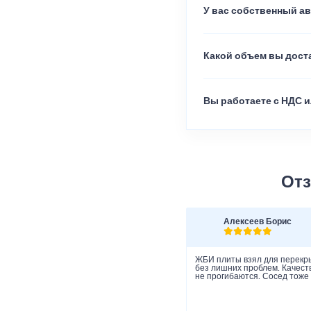
У вас собственный а
Какой объем вы доста
Вы работаете с НДС и
Отз
Алексеев Борис
ЖБИ плиты взял для перекры
без лишних проблем. Качеств
не прогибаются. Сосед тоже 