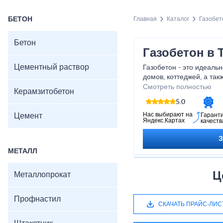
БЕТОН
Главная
Каталог
Газобет
Бетон
Газобетон в 
Цементный раствор
Газобетон - это идеаль
домов, коттеджей, а так
промышленных объектов
Смотреть полностью
Керамзитобетон
получаете надежный и 
5.0
будет служить вам долги
возможность создать ка
Нас выбирают на
Цемент
Гарант
Яндекс.Картах
качеств
с помощью газобетона!
МЕТАЛЛ
Ц
Металлопрокат
Профнастил
СКАЧАТЬ ПРАЙС-ЛИС