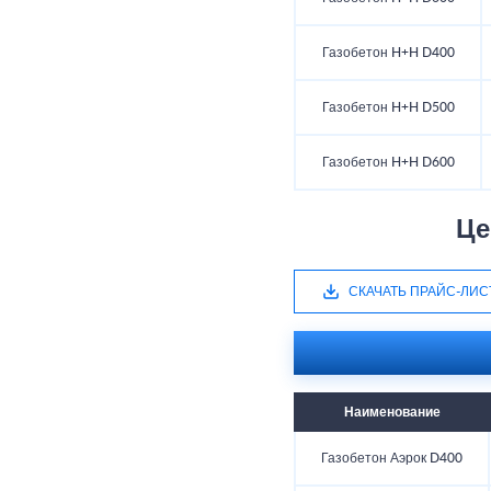
Газобетон H+H D400
Газобетон H+H D500
Газобетон H+H D600
Це
СКАЧАТЬ ПРАЙС-ЛИС
Наименование
Газобетон Аэрок D400