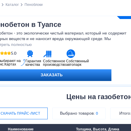
Каталог
Пеноблоки
нобетон в Туапсе
бетон - это экологически чистый материал, который не содержит
дных веществ и не наносит вреда окружающей среде. Мы
нтируем высокое качество нашего продукта и предлагаем вам
треть полностью
брести пенобетон уже сегодня, чтобы начать свое строительство
5.0
адежным и инновационным материалом.
выбирают на
Гарантия
Собственное
Собственный
кс.Картах
качества
производство
автопарк
ЗАКАЗАТЬ
Цены на газобето
Выбрано товаров:
Итого
СКАЧАТЬ ПРАЙС-ЛИСТ
0
Наименование
Толщина, Высота, Длина