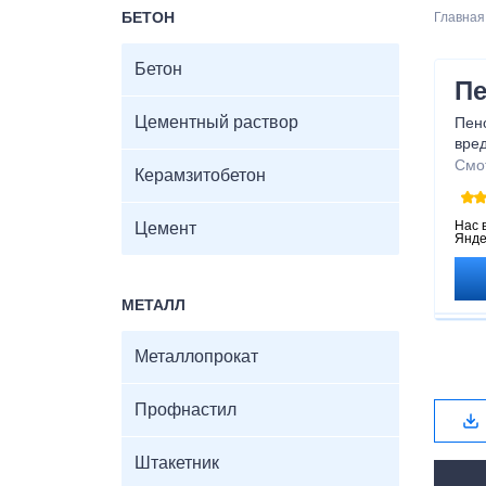
БЕТОН
Главная
Бетон
Пе
Цементный раствор
Пено
вре
гара
Смо
Керамзитобетон
прио
с н
Нас 
Цемент
Янде
МЕТАЛЛ
Металлопрокат
Профнастил
Штакетник