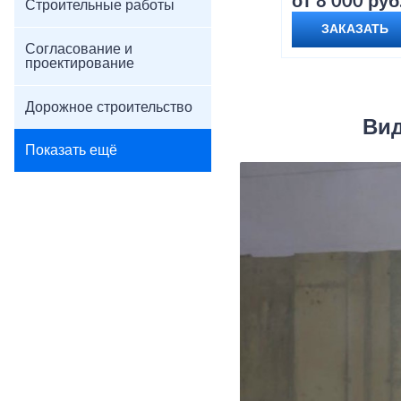
от 8 000 руб
Строительные работы
ЗАКАЗАТЬ
Согласование и
проектирование
Дорожное строительство
Вид
Показать ещё