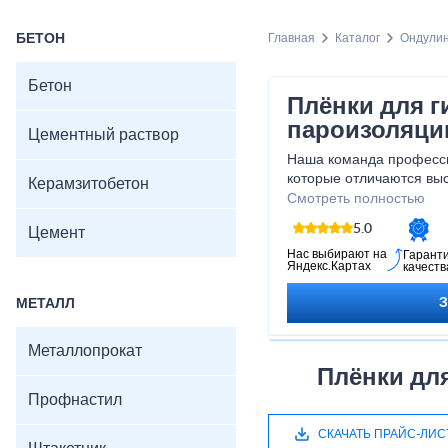
БЕТОН
Главная
Каталог
Ондули
Бетон
Плёнки для г
пароизоляци
Цементный раствор
Наша команда професси
которые отличаются выс
Керамзитобетон
устойчивостью к воздей
Смотреть полностью
Благодаря этому, вы см
5.0
Цемент
долговечности и эффек
откладывайте на потом,
Нас выбирают на
Гарант
Яндекс.Картах
качеств
вашего дома или строи
наших пленок для гидр
МЕТАЛЛ
Металлопрокат
Плёнки дл
Профнастил
СКАЧАТЬ ПРАЙС-ЛИС