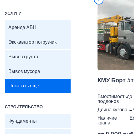
УСЛУГИ
Аренда АБН
Экскаватор погрузчик
Вывоз грунта
Вывоз мусора
КМУ Борт 5т
Показать ещё
Вместимость
до 
поддонов
СТРОИТЕЛЬСТВО
Длина кузова
Наличие
Е
Фундаменты
крана