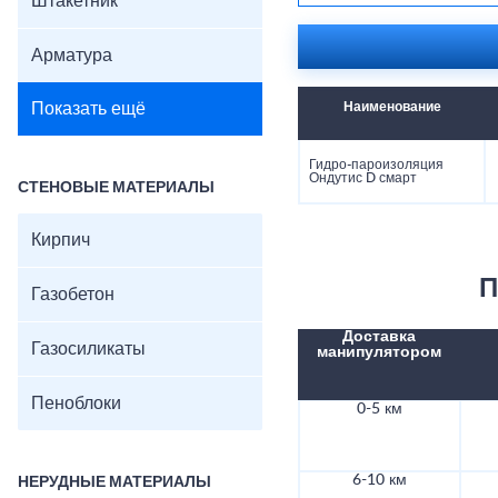
Штакетник
Арматура
Показать ещё
Наименование
Гидро-пароизоляция
Ондутис D смарт
СТЕНОВЫЕ МАТЕРИАЛЫ
Кирпич
П
Газобетон
Доставка
Газосиликаты
манипулятором
Пеноблоки
0-5 км
6-10 км
НЕРУДНЫЕ МАТЕРИАЛЫ