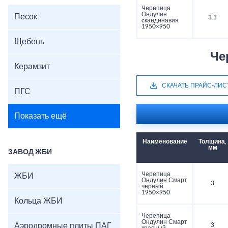
Черепица
Ондулин
Песок
3.3
cкандинавия
1950×950
Щебень
Че
Керамзит
СКАЧАТЬ ПРАЙС-ЛИС
ПГС
Показать ещё
Наименование
Толщина,
мм
ЗАВОД ЖБИ
Черепица
ЖБИ
Ондулин Смарт
3
черный
1950×950
Кольца ЖБИ
Черепица
Ондулин Смарт
Аэродромные плиты ПАГ
3