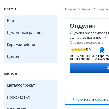
БЕТОН
Главная
Каталог
Ондули
Бетон
Ондулин
Цементный раствор
Ондулин обеспечивает н
солнца, ветра и других
условий. Будь то строи
Смотреть полностью
Керамзитобетон
старой крыши, Ондулин
5.0
партнером. Приобретая
только качественный ма
Нас выбирают на
Цемент
Гарант
Яндекс.Картах
качеств
долговечности и безопа
откладывайте заботу о 
Ондулин и создавайте н
МЕТАЛЛ
своей семьи.
Металлопрокат
Профнастил
СКАЧАТЬ ПРАЙС-ЛИС