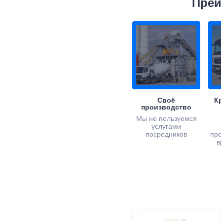
Преи
Своё
К
производство
Мы не пользуемся
услугами
посредников
пр
в