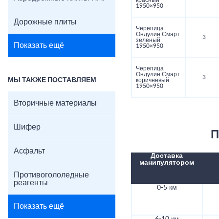
красный
1950×950
Дорожные плиты
Черепица
Ондулин Смарт
3
зеленый
Показать ещё
1950×950
Черепица
Ондулин Смарт
3
МЫ ТАКЖЕ ПОСТАВЛЯЕМ
коричневый
1950×950
Вторичные материалы
Шифер
П
Асфальт
Доставка
манипулятором
Противогололедные
реагенты
0-5 км
Показать ещё