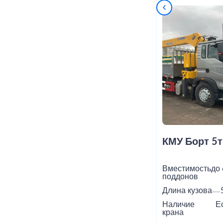
КМУ Борт 5т
Вместимость
до 
поддонов
Длина кузова
Наличие
Е
крана