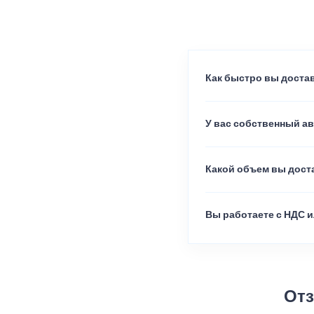
Как быстро вы достав
У вас собственный а
Какой объем вы доста
Вы работаете с НДС и
Отз