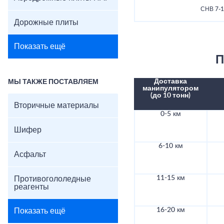
СНВ 7-
Дорожные плиты
Показать ещё
П
Доставка
МЫ ТАКЖЕ ПОСТАВЛЯЕМ
манипулятором
(до 10 тонн)
Вторичные материалы
0-5 км
Шифер
6-10 км
Асфальт
11-15 км
Противогололедные
реагенты
16-20 км
Показать ещё