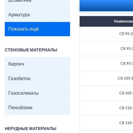
Штакетник
Арматура
Наименов
Показать ещё
СВ 95-2
СВ 95-
СТЕНОВЫЕ МАТЕРИАЛЫ
Кирпич
СВ 95-
Газобетон
СВ 105-3
Газосиликаты
СВ 105-
Пеноблоки
СВ 110-
СВ 110-
НЕРУДНЫЕ МАТЕРИАЛЫ