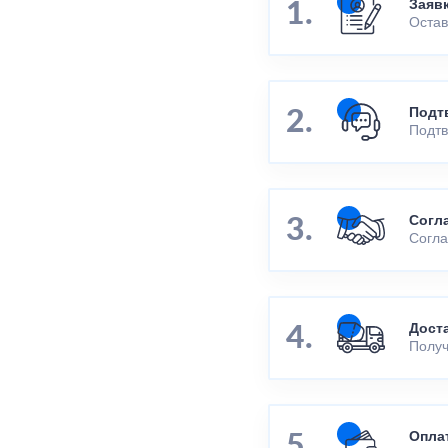
Заяв
Остав
Подт
Подтв
Согл
Согла
Дост
Получ
Опла