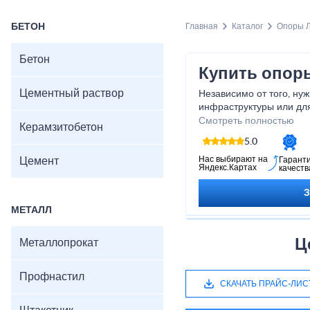
БЕТОН
Главная
Каталог
Опоры 
Бетон
Купить опор
Цементный раствор
Независимо от того, ну
инфраструктуры или дл
компания готова предл
Смотреть полностью
Керамзитобетон
Приобретая опоры ЛЭП 
5.0
в их высоком качестве 
на потом, обеспечьте б
Нас выбирают на
Цемент
Гарант
Яндекс.Картах
качеств
вашей электрической ин
МЕТАЛЛ
Ц
Металлопрокат
Профнастил
СКАЧАТЬ ПРАЙС-ЛИС