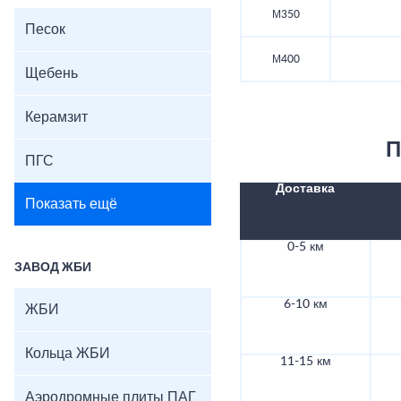
М350
Песок
М400
Щебень
Керамзит
П
ПГС
Доставка
Показать ещё
0-5 км
ЗАВОД ЖБИ
6-10 км
ЖБИ
Кольца ЖБИ
11-15 км
Аэродромные плиты ПАГ