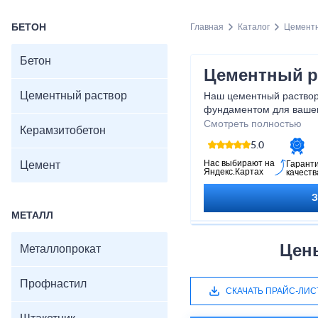
БЕТОН
Главная
Каталог
Цементн
Бетон
Цементный р
Цементный раствор
Наш цементный раствор
фундаментом для вашего
строите ли вы новый до
Смотреть полностью
Керамзитобетон
или занимаетесь мелки
5.0
цементный раствор пом
результатов. Приобрета
Нас выбирают на
Цемент
Гарант
Яндекс.Картах
качеств
уверены в его качестве 
откладывайте свои стро
выбирайте наш цементн
МЕТАЛЛ
надежное и прочное ос
строительства.
Цен
Металлопрокат
Профнастил
СКАЧАТЬ ПРАЙС-ЛИС