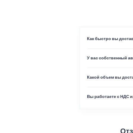
Как быстро вы достав
У вас собственный а
Какой объем вы доста
Вы работаете с НДС и
Отз